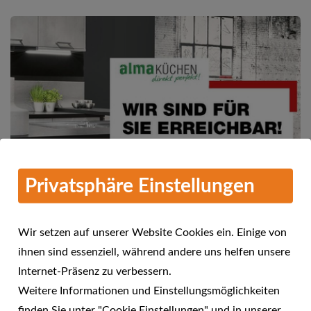
Privatsphäre Einstellungen
Wir setzen auf unserer Website Cookies ein. Einige von
ihnen sind essenziell, während andere uns helfen unsere
Mehr Informationen
Internet-Präsenz zu verbessern.
alma KÜCHEN - Wir sind für Sie
Weitere Informationen und Einstellungsmöglichkeiten
24.04.2021
erreichbar!
finden Sie unter "Cookie Einstellungen" und in unserer